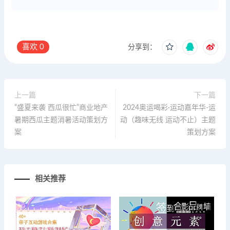
喜欢
0
分享到：
上一篇
下一篇
“盛夏来袭 西瓜很忙”商业地产
2024奥运喝彩·运动嘉年华-运
暑期西瓜主题消暑活动策划方
动（趣味无线 运动不止）主题
案
策划方案
相关推荐