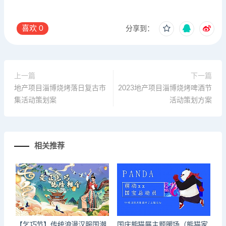
喜欢
0
分享到：
上一篇
下一篇
地产项目淄博烧烤落日复古市
2023地产项目淄博烧烤啤酒节
集活动策划案
活动策划方案
相关推荐
【乞巧节】传统浪漫汉服国潮
国庆熊猫展主题暖场（熊猫家