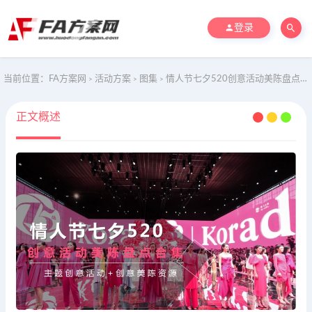
登录
当前位置：
FA方案网
活动方案
图集
情人节七夕520创意活动美陈盘点合集
>
>
>
正文概述