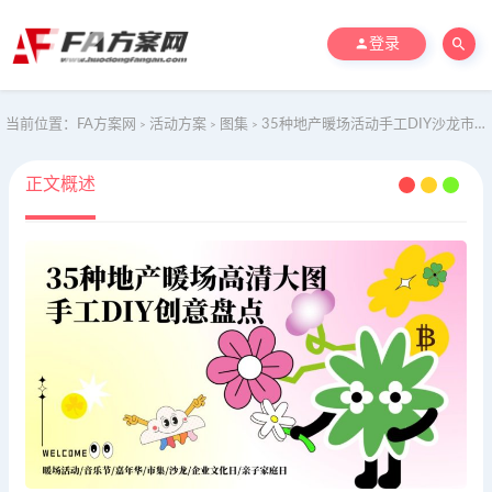
登录
当前位置：
FA方案网
活动方案
图集
35种地产暖场活动手工DIY沙龙市集音乐节文化日创意盘点
>
>
>
正文概述