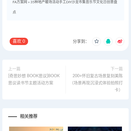
FA方案网
»
35种地产暖场活动手工DIY沙龙市集音乐节文化日创意盘
点
喜欢
0
分享到：
上一篇
下一篇
[奇思妙想 BOOK思议]BOOK
200+怀旧复古场景复刻美陈
思议读书节主题活动方案
（场景再现沉浸式体验拍照打
卡）
相关推荐