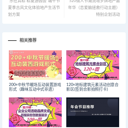
“乐在其粽 粽夏游园会”端午节
520情人节潮流塔罗牌地产嘉
夏季古风文化体验地产生活节
年华（恋爱脑拯救行动主题）
划方案
特别企划活动
相关推荐
200+中秋节暖场互动装置游戏
120+地标建筑元素活动创意合
形式（趣味互动中式非遗）
影区(签到合影拍照打卡)