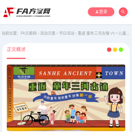
登录
当前位置：
FA方案网
活动方案
节日活动
重返 童年三河古镇-六一儿童节主题活动方案
>
>
>
正文概述