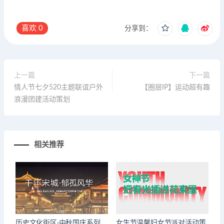
喜欢
0
分享到：
上一篇
下一篇
情人节七夕520主题联谊户外
【圈层IP】运动超有趣
浪漫团建活动策划
相关推荐
历史文化街区·中秋国庆系列
女生节温馨妇女节派对活动策