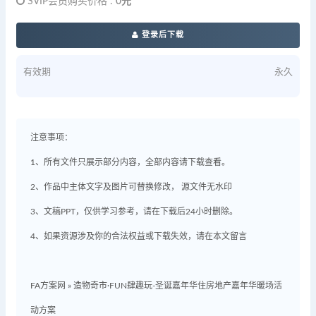
SVIP会员购买价格 :
0元
登录后下载
有效期
永久
注意事项：
1、所有文件只展示部分内容，全部内容请下载查看。
2、作品中主体文字及图片可替换修改， 源文件无水印
3、文稿PPT，仅供学习参考，请在下载后24小时删除。
4、如果资源涉及你的合法权益或下载失效，请在本文留言
FA方案网
»
造物奇市·FUN肆趣玩-圣诞嘉年华住房地产嘉年华暖场活
动方案