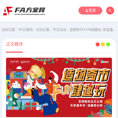
登录
当前位置：
FA方案网
活动方案
节日活动
造物奇市·FUN肆趣玩-圣诞嘉年华住房地产嘉年华暖场活动方案
>
>
>
正文概述