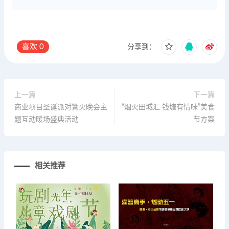
喜欢
0
分享到：
上一篇
下一篇
商业项目圣诞派对篝火晚会主
“烟火田城汇 钱塘有情味”美食
题互动暖场盛典活动
节方案
相关推荐