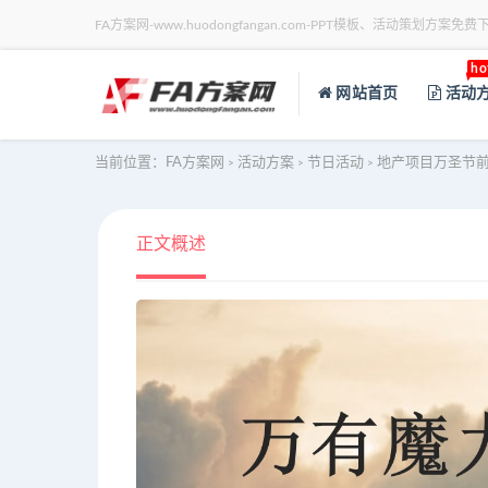
FA方案网-www.huodongfangan.com-PPT模板、活动策划方案免费
ho
网站首页
活动
当前位置：
FA方案网
活动方案
节日活动
地产项目万圣节前
>
>
>
正文概述