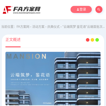
登录
当前位置：
FA方案网
活动方案
庆典仪式
“云端筑梦 鉴花语”云端首批次交付策划案
>
>
>
正文概述