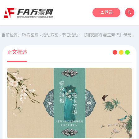
登录
当前位置：
FA方案网
活动方案
节日活动
【锦衣旗袍 曼玉芳华】母亲节中式旗袍快闪地产暖场活动活动策划方案
>
>
>
正文概述