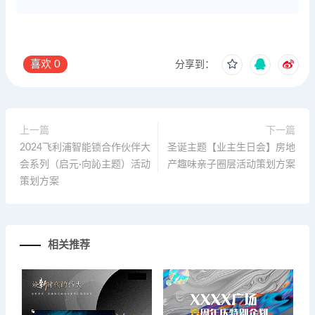
喜欢
0
分享到：
上一篇
下一篇
2024飞利浦智能锁合作伙伴大
圣诞主题【业主生日会】房地
会系列（启元·向訫主题）活动
产趣味亲子圈层活动策划方案
策划方案
相关推荐