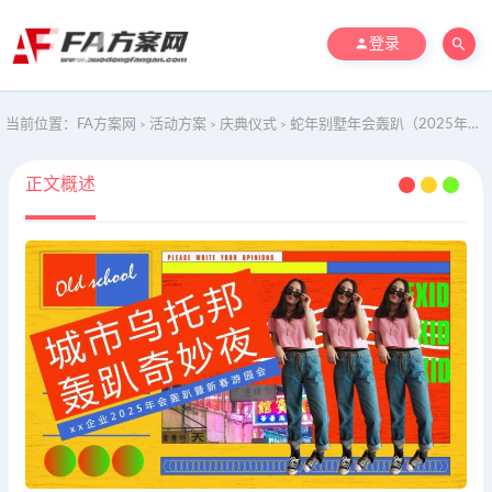
登录
当前位置：
FA方案网
活动方案
庆典仪式
蛇年别墅年会轰趴（2025年蛇年年会尾牙，小型年会轰趴）
>
>
>
正文概述