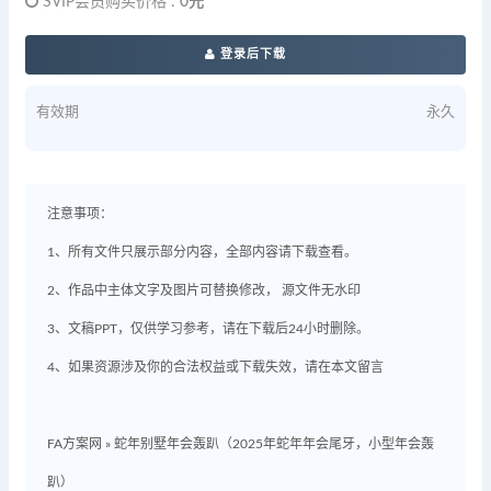
SVIP会员购买价格 :
0元
登录后下载
有效期
永久
注意事项：
1、所有文件只展示部分内容，全部内容请下载查看。
2、作品中主体文字及图片可替换修改， 源文件无水印
3、文稿PPT，仅供学习参考，请在下载后24小时删除。
4、如果资源涉及你的合法权益或下载失效，请在本文留言
FA方案网
»
蛇年别墅年会轰趴（2025年蛇年年会尾牙，小型年会轰
趴）