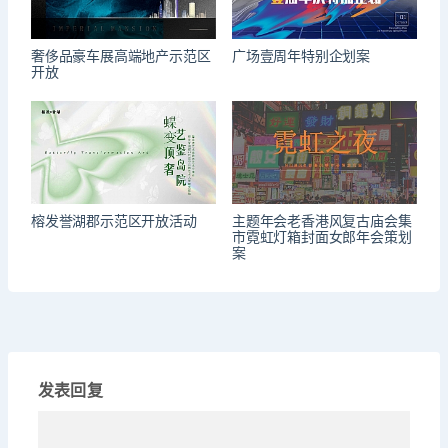
奢侈品豪车展高端地产示范区
广场壹周年特别企划案
开放
榕发誉湖郡示范区开放活动
主题年会老香港风复古庙会集
市霓虹灯箱封面女郎年会策划
案
发表回复