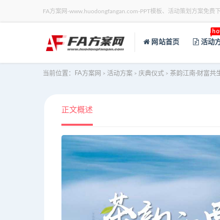
FA方案网-www.huodongfangan.com-PPT模板、活动策划方案免费
ho
网站首页
活动
当前位置：
FA方案网
活动方案
庆典仪式
茶韵江南·财富共
>
>
>
正文概述