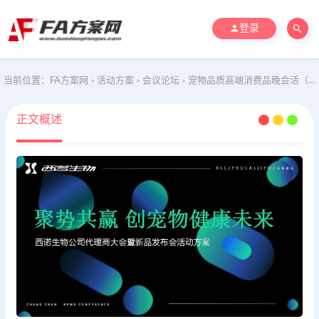
登录
当前位置：
FA方案网
活动方案
会议论坛
宠物品质高端消费品晚会活（聚势共赢 创宠物健康未来）动策划方案
>
>
>
正文概述