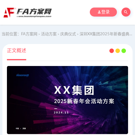
登录
当前位置：
FA方案网
活动方案
庆典仪式
深圳XX集团2025年新春盛典活动方案
>
>
>
正文概述