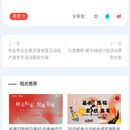
喜欢
0
分享到：
上一篇
下一篇
年会季企业尾牙答谢宴互动地
巳意撒野 暖冬绒绒计划活动策
产嘉年华活动策划方案
划方案
相关推荐
和美归家悦见美好-住房地产交
2025蛇年企业年会颁奖表彰年