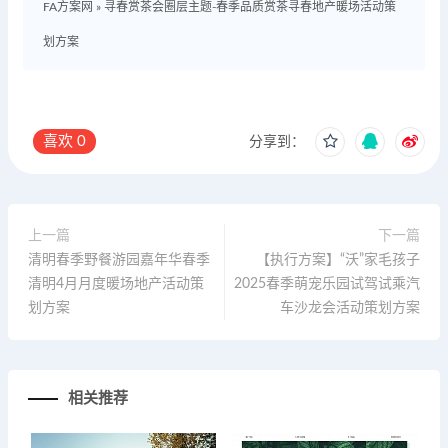
FA方案网
»
寻春赏茶会圈层主题-春季品质赏茶寻春地产暖场活动策
划方案
喜欢
0
分享到：
上一篇
下一篇
清明春季野餐游园嘉年华春季
【执行方案】“沃”家毛孩子
清明4月月度暖场地产活动策
2025春季萌宠乐园试驾试乘汽
划方案
车沙龙会活动策划方案
相关推荐