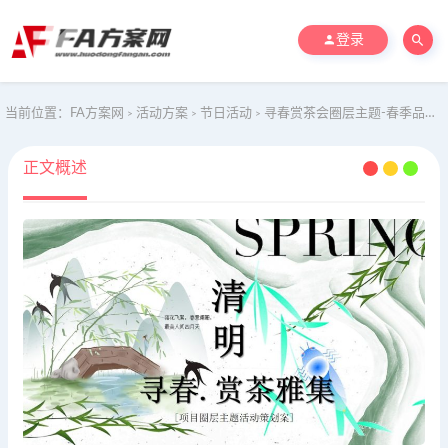
登录
当前位置：
FA方案网
活动方案
节日活动
寻春赏茶会圈层主题-春季品质赏茶寻春地产暖场活动策划方案
>
>
>
正文概述