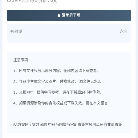
SVIP会员购买价格 :
0元
登录后下载
有效期
永久
注意事项：
1、所有文件只展示部分内容，全部内容请下载查看。
2、作品中主体文字及图片可替换修改， 源文件无水印
3、文稿PPT，仅供学习参考，请在下载后24小时删除。
4、如果资源涉及你的合法权益或下载失效，请在本文留言
FA方案网
»
穿越宋韵-中秋节国庆节宋朝市集古风国风民俗非遗市集