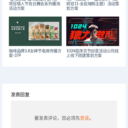
项目情人节告白舞会系列暖场
转双11·全民嗨购主题）活动策
活动方案
划方案
咖啡品牌3.8女神节电商传播方
1024程序员节创意活动公司线
案-37P
上线下团建策划方案
发表回复
要发表评论，您必须先
登录
。