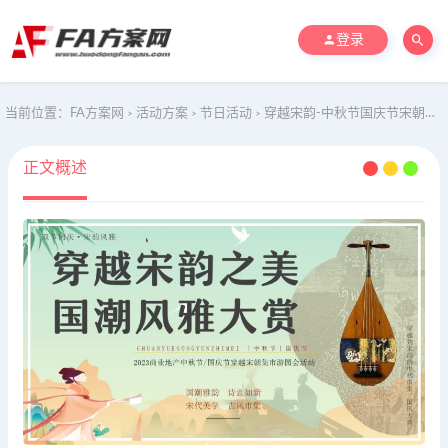
登录
当前位置：
FA方案网
活动方案
节日活动
穿越宋韵-中秋节国庆节宋朝市集古风国风民俗非遗市集
>
>
>
正文概述