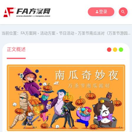
登录
当前位置：
FA方案网
活动方案
节日活动
万圣节南瓜派对（万圣节游园会，南瓜奇妙夜，万圣节夜游园）
>
>
>
正文概述