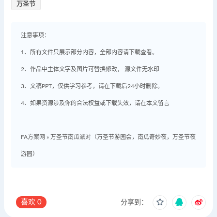
万圣节
注意事项：
1、所有文件只展示部分内容，全部内容请下载查看。
2、作品中主体文字及图片可替换修改， 源文件无水印
3、文稿PPT，仅供学习参考，请在下载后24小时删除。
4、如果资源涉及你的合法权益或下载失效，请在本文留言
FA方案网
»
万圣节南瓜派对（万圣节游园会，南瓜奇妙夜，万圣节夜
游园）
喜欢
0
分享到：