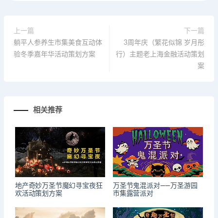
上一篇
下一篇
躺平人参养生市集美食互动体
3周年庆（繁花似锦 岁月彤
验冬季嘉年华活动策划方案
行）主题老上海金融活动策划
案
相关推荐
地产奇妙万圣节魔幻寻宝夜狂
万圣节鬼混派对——万圣游园
欢活动策划方案
市集露营派对