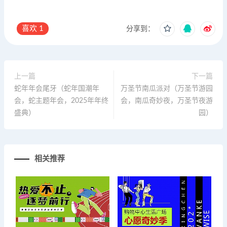
喜欢
1
分享到：
上一篇
下一篇
蛇年年会尾牙（蛇年国潮年
万圣节南瓜派对（万圣节游园
会，蛇主题年会，2025年年终
会，南瓜奇妙夜，万圣节夜游
盛典）
园）
相关推荐