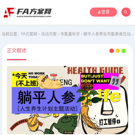
登录
当前位置：
FA方案网
活动方案
市集嘉年华
躺平人参养生市集美食互动体验冬季嘉年华活动策划方案
>
>
>
正文概述