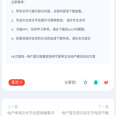
注意事项：
1、所有文件只展示部分内容，全部内容请下载查看。
2、作品中主体文字及图片可替换修改， 源文件无水印
3、文稿PPT，仅供学习参考，请在下载后24小时删除。
4、如果资源涉及你的合法权益或下载失效，请在本文留言
FA方案网
»
地产夏日微露营烧烤节夏季互动地产暖场活动方案
喜欢
0
分享到：
上一篇
下一篇
地产啤酒文化节创意微醺集市
地产夏日西瓜音乐节电音节暖