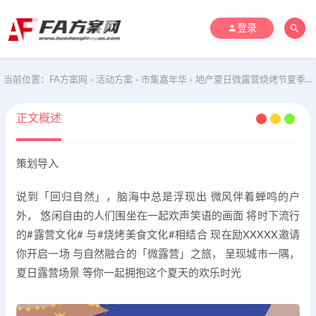
登录
当前位置：
FA方案网
活动方案
市集嘉年华
地产夏日微露营烧烤节夏季互动地产暖场活动方案
>
>
>
正文概述
策划导入
说到「回归自然」，脑海中总是浮现出 微风伴着蝉鸣的户
外， 悠闲自由的人们围坐在一起欢声笑语的画面 将时下流行
的#露营文化# 与#烧烤美食文化#相结合 现在励XXXXX邀请
你开启一场 与自然融合的「微露营」之旅， 呈现城市一隅，
夏日露营场景 等你一起拥抱这个夏天的欢乐时光