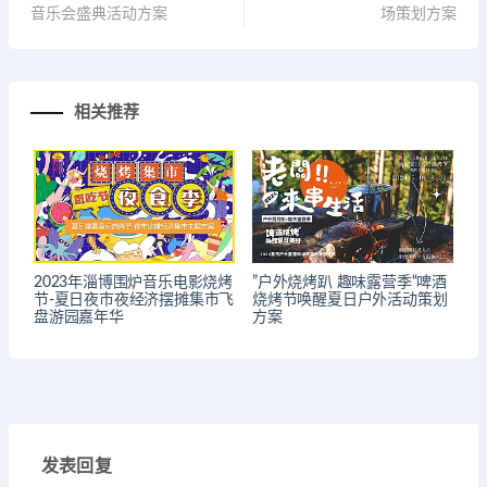
音乐会盛典活动方案
场策划方案
相关推荐
2023年淄博围炉音乐电影烧烤
”户外烧烤趴 趣味露营季“啤酒
节-夏日夜市夜经济摆摊集市飞
烧烤节唤醒夏日户外活动策划
盘游园嘉年华
方案
发表回复