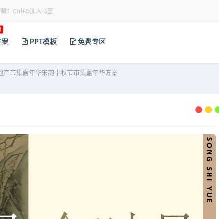
下载！Ctrl+D加入书签
t
方案
PPT模板
免费专区
地产市集嘉年华宋韵中秋节市集嘉年华方案