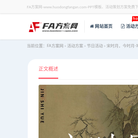
FA方案网-www.huodongfangan.com-PPT模板、活动策划方案免费
ho
网站首页
活动
当前位置：
FA方案网
活动方案
节日活动
宋时月，今时月-
>
>
>
正文概述