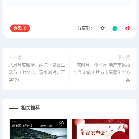
喜欢
0
分享到：
上一篇
下一篇
八月月度暖场，纳凉季夏日生
宋时月，今时月-地产市集嘉
活节（七夕节，玩水派对，开
年华宋韵中秋节市集嘉年华方
学季）
案
相关推荐