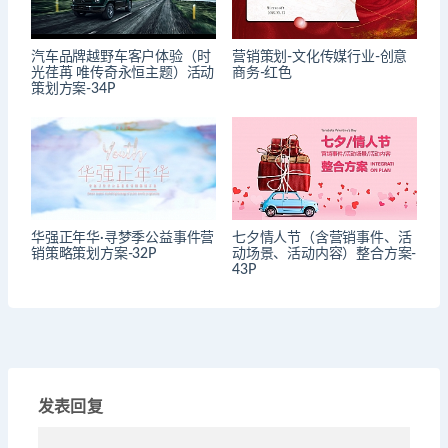
汽车品牌越野车客户体验（时
营销策划-文化传媒行业-创意
光荏苒 唯传奇永恒主题）活动
商务-红色
策划方案-34P
华强正年华·寻梦季公益事件营
七夕情人节（含营销事件、活
销策略策划方案-32P
动场景、活动内容）整合方案-
43P
发表回复