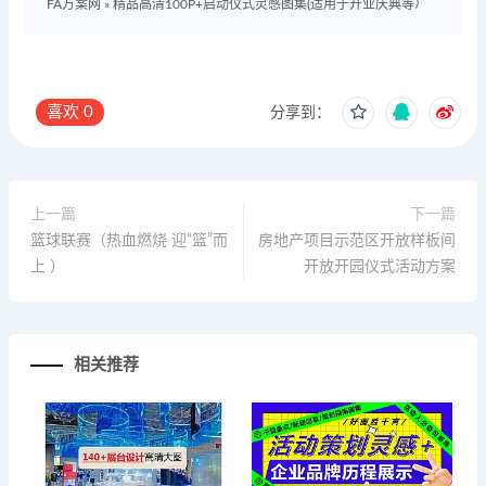
FA方案网
»
精品高清100P+启动仪式灵感图集(适用于开业庆典等）
喜欢
0
分享到：
上一篇
下一篇
篮球联赛（热血燃烧 迎“篮”而
房地产项目示范区开放样板间
上 ）
开放开园仪式活动方案
相关推荐