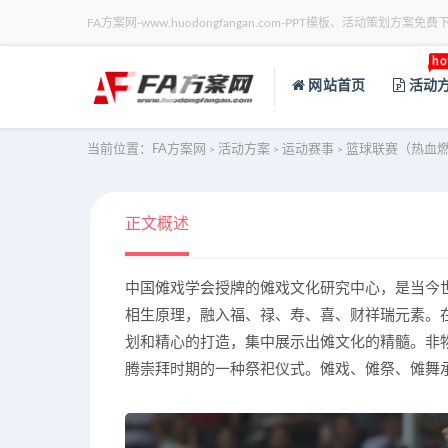
FA方案网-www.huodongfangan.com-PPT模板、活动策划方案免费
ho
网站首页
活动
当前位置：
FA方案网
活动方案
运动赛事
篮球联赛（热血燃烧
>
>
>
正文概述
中国傩戏学会授牌的傩戏文化研究中心，是当今
相生原理，融入福、禄、寿、喜、财祥瑞元素。
划和精心的打造，集中展示出傩文化的精髓。非物
腾崇拜时期的一种祭祀仪式。傩戏、傩祭、傩舞