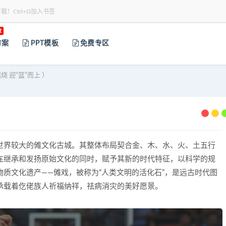
下载！Ctrl+D加入书签
t
方案
PPT模板
免费专区
 迎“篮”而上 ）
世界较大的傩文化古城。其整体布局契合金、木、水、火、土五行
在继承和发扬原始文化的同时，赋予其新的时代特征，以科学的规
质文化遗产——傩戏，被称为“人类文明的活化石”，是远古时代图
承载着仡佬族人祈福纳祥，祛病消灾的美好愿景。