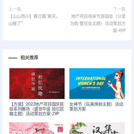
上一篇
下一篇
【山山而川】春日篇“春天，
地产项目母亲节游园会（以爱
山醒了”
为韵 簪花会主题）活动策划方
案-49P
相关推荐
【方案】2022地产项目国庆民
女神节（玩美焕新主题）活动
俗系列暖场（盛世华诞 拾忆民
策划方案
趣主题）活动策划方案-29P