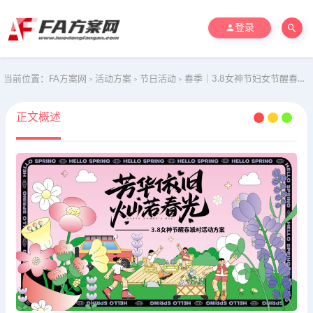
登录
当前位置：
FA方案网
活动方案
节日活动
春季｜3.8女神节妇女节醒春派对活动
>
>
>
正文概述