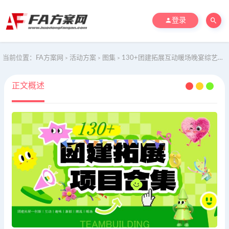
登录
当前位置：
FA方案网
活动方案
图集
130+团建拓展互动暖场晚宴综艺嘉年华小项目合集含介绍
>
>
>
正文概述