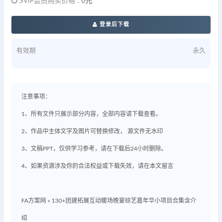
SVIP会员购买价格 :
0元
登录后下载
有效期
永久
注意事项：
1、所有文件只展示部分内容，全部内容请下载查看。
2、作品中主体文字及图片可替换修改， 源文件无水印
3、文稿PPT，仅供学习参考，请在下载后24小时删除。
4、如果资源涉及你的合法权益或下载失效，请在本文留言
FA方案网
»
130+团建拓展互动暖场晚宴综艺嘉年华小项目合集含介
绍