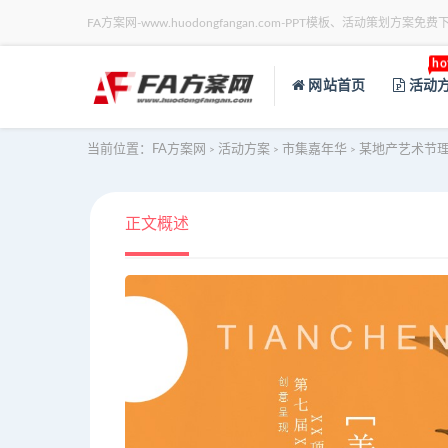
FA方案网-www.huodongfangan.com-PPT模板、活动策划方案免费
ho
网站首页
活动
当前位置：
FA方案网
活动方案
市集嘉年华
某地产艺术节理
>
>
>
正文概述