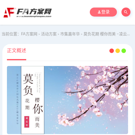
登录
当前位置：
FA方案网
活动方案
市集嘉年华
莫负花期 樱你而美 –凌云山樱花谷开园仪式暨20XX樱花嘉年华
>
>
>
正文概述