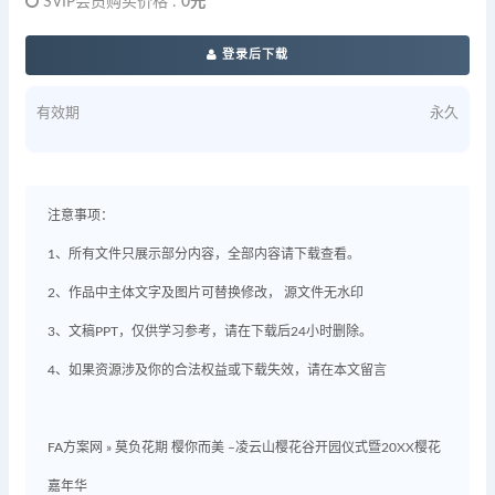
SVIP会员购买价格 :
0元
登录后下载
有效期
永久
注意事项：
1、所有文件只展示部分内容，全部内容请下载查看。
2、作品中主体文字及图片可替换修改， 源文件无水印
3、文稿PPT，仅供学习参考，请在下载后24小时删除。
4、如果资源涉及你的合法权益或下载失效，请在本文留言
FA方案网
»
莫负花期 樱你而美 –凌云山樱花谷开园仪式暨20XX樱花
嘉年华