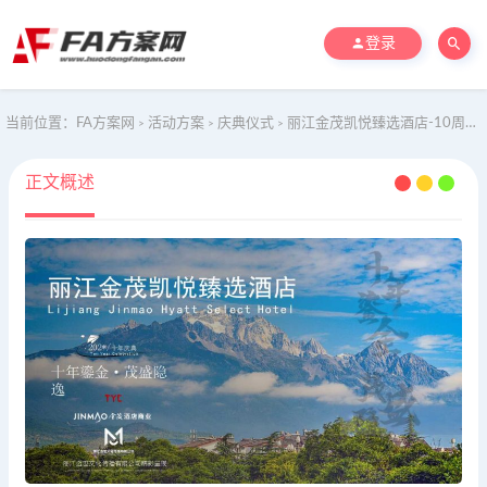
登录
当前位置：
FA方案网
活动方案
庆典仪式
丽江金茂凯悦臻选酒店-10周年庆典仪式暖场方案
>
>
>
正文概述