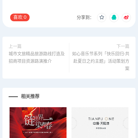
喜欢
0
分享到：
上一篇
下一篇
城市文旅精品旅游路线打造及
如心音乐节系列「快乐回归·共
招商项目资源路演推介
赴夏日之约主题」活动策划方
案
相关推荐