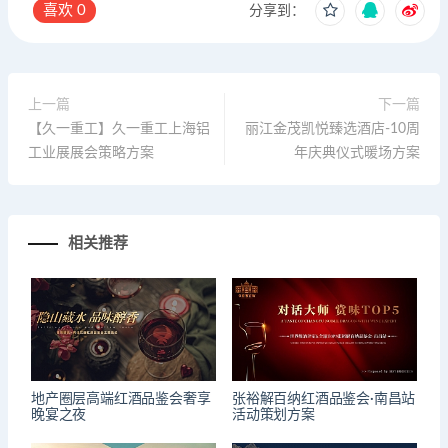
喜欢
0
分享到：
上一篇
下一篇
【久一重工】久一重工上海铝
丽江金茂凯悦臻选酒店-10周
工业展展会策略方案
年庆典仪式暖场方案
相关推荐
地产圈层高端红酒品鉴会奢享
张裕解百纳红酒品鉴会·南昌站
晚宴之夜
活动策划方案