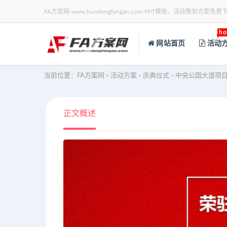
FA方案网-www.huodongfangan.com-PPT模板、活动策划方案免费
ho
网站首页
活动
当前位置：
FA方案网
活动方案
庆典仪式
中央公园大道项
>
>
>
正文概述