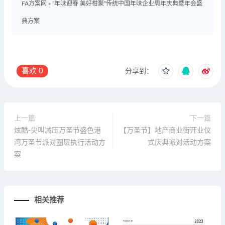
FA方案网
»
”年味迎春 美好柑聚“传统中国年味企业周年庆典暨年会盛
典方案
喜欢
0
分享到：
上一篇
下一篇
炫酷-尖叫减压万圣节盛色港
【万圣节】地产商业街开业仪
湾万圣节派对圈层执行活动方
式庆典派对活动方案
案
相关推荐