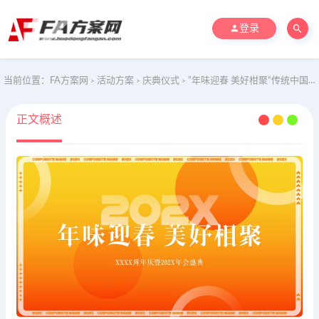
登录
当前位置：
FA方案网
活动方案
庆典仪式
”年味迎春 美好柑聚“传统中国年味企业周年庆典暨年会盛典方案
>
>
>
正文概述