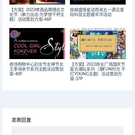
【方案】2022啤酒品牌搏击文
穿越盛境星动而来五一遇见星
化节（拳力出击·为梦想干杯主
际科技主题嘉年华活动
题）活动策划方案-48P
商场购物中心妇女节女神节女
【方案】2022商业广场国庆节
王季母亲节系列主题活动策划
复古潮玩系列（潮FUN时光 不
案-40P
打YOUNG主题）活动策划方
案-37P
发表回复