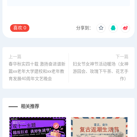
喜欢
0
分享到：
上一篇
下一篇
春华秋实四十载 激扬奋进谱新
妇女节女神节活动暖场（女神
篇xx老年大学建校和xx老年教
游园会、玫瑰下午茶、花艺手
育发展40周年文艺晚会
作）
相关推荐