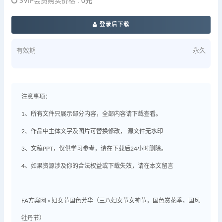
SVIP会员购买价格 :
0元
登录后下载
有效期
永久
注意事项：
1、所有文件只展示部分内容，全部内容请下载查看。
2、作品中主体文字及图片可替换修改， 源文件无水印
3、文稿PPT，仅供学习参考，请在下载后24小时删除。
4、如果资源涉及你的合法权益或下载失效，请在本文留言
FA方案网
»
妇女节国色芳华（三八妇女节女神节，国色赏花季，国风
牡丹节）