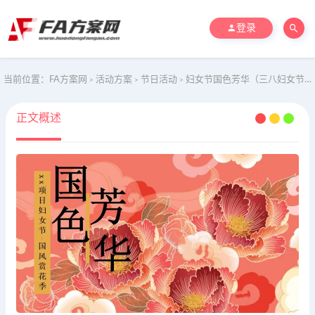
登录
当前位置：
FA方案网
活动方案
节日活动
妇女节国色芳华（三八妇女节女神节，国色赏花季，国风牡丹节）
>
>
>
正文概述