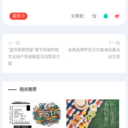
喜欢
0
分享到：
上一篇
下一篇
“盛世歌春悦宴”春节高端传统
金典品牌呼伦贝尔路演巡展活
文化地产答谢晚宴活动策划方
动方案
案
相关推荐