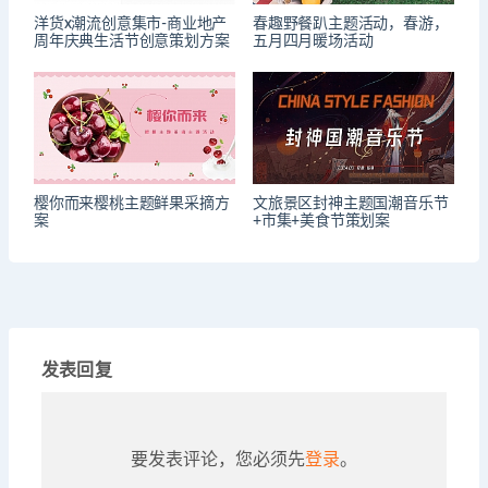
洋货x潮流创意集市-商业地产
春趣野餐趴主题活动，春游，
周年庆典生活节创意策划方案
五月四月暖场活动
樱你而来樱桃主题鲜果采摘方
文旅景区封神主题国潮音乐节
案
+市集+美食节策划案
发表回复
要发表评论，您必须先
登录
。