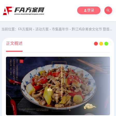
登录
当前位置：
FA方案网
活动方案
市集嘉年华
黔江鸡杂美食文化节 暨首届中国武陵山地区乡村旅游直播电商节
>
>
>
正文概述