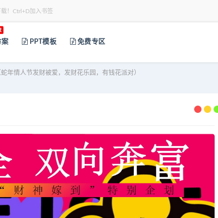
下载！Ctrl+D加入书签
t
方案
PPT模板
免费专区
蛇年情人节发财被爱，发财花乐园，有钱花派对）