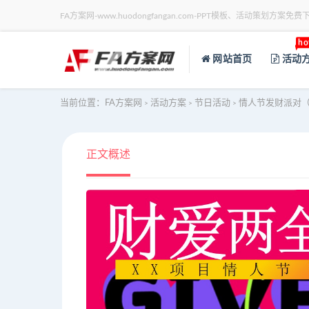
FA方案网-www.huodongfangan.com-PPT模板、活动策划方案免费
ho
网站首页
活动
当前位置：
FA方案网
活动方案
节日活动
情人节发财派对（
>
>
>
正文概述