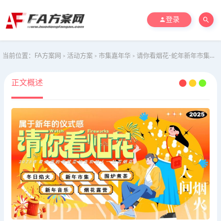
登录
当前位置：
FA方案网
活动方案
市集嘉年华
请你看烟花-蛇年新年市集烟花露营文娱嘉年华活动策划方案
>
>
>
正文概述