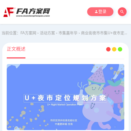
登录
当前位置：
FA方案网
活动方案
市集嘉年华
商业街夜市市集U+夜市定位规划方案
>
>
>
正文概述