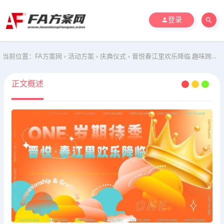
登录
当前位置：
FA方案网
活动方案
庆典仪式
晋悦春江里欢乐降临 趣味跨年地产周年庆典活动策划方案
>
>
>
正文概述