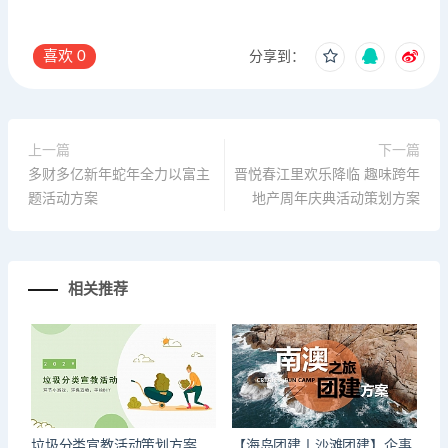
喜欢
0
分享到：
上一篇
下一篇
多财多亿新年蛇年全力以富主
晋悦春江里欢乐降临 趣味跨年
题活动方案
地产周年庆典活动策划方案
相关推荐
垃圾分类宣教活动策划方案
【海岛团建丨沙滩团建】企事