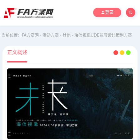
登录
当前位置：
FA方案网
活动方案
其他
海信视像UDE参展设计策划方案
>
>
>
正文概述