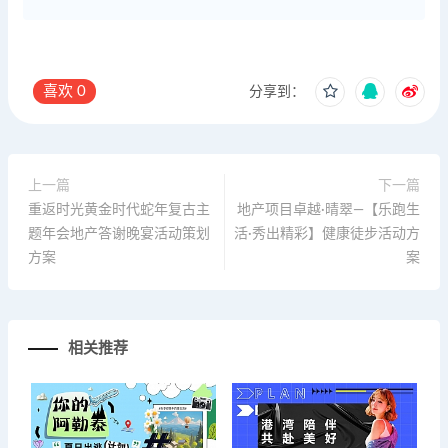
喜欢
0
分享到：
上一篇
下一篇
重返时光黄金时代蛇年复古主
地产项目卓越·晴翠—【乐跑生
题年会地产答谢晚宴活动策划
活·秀出精彩】健康徒步活动方
方案
案
相关推荐