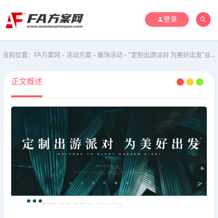
登录
当前位置：
FA方案网
活动方案
暖场活动
”定制出游派对 为美好出发“业主春游高尔夫民宿滑雪业主圈层活动方案
>
>
>
正文概述