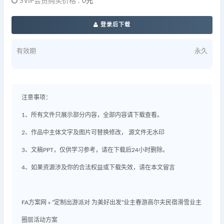
SVIP会员购买价格 :
0元
登录后下载
有效期
永久
注意事项：
1、所有文件只展示部分内容，全部内容请下载查看。
2、作品中主体文字及图片可替换修改， 源文件无水印
3、文稿PPT，仅供学习参考，请在下载后24小时删除。
4、如果资源涉及你的合法权益或下载失效，请在本文留言
FA方案网
»
”定制出游派对 为美好出发“业主春游高尔夫民宿滑雪业主
圈层活动方案