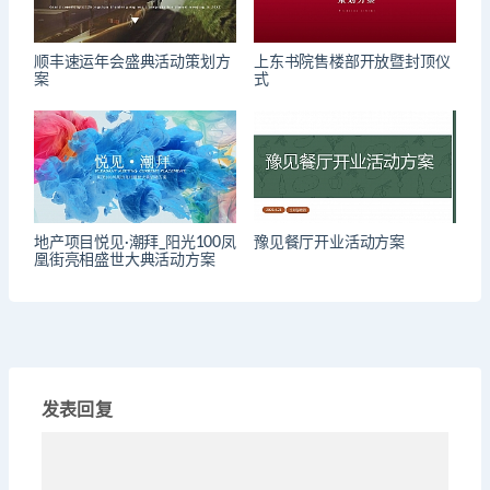
顺丰速运年会盛典活动策划方
上东书院售楼部开放暨封顶仪
案
式
地产项目悦见·潮拜_阳光100凤
豫见餐厅开业活动方案
凰街亮相盛世大典活动方案
发表回复