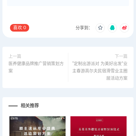
喜欢
0
分享到：
上一篇
下一篇
医养健康品牌推广营销策划方
”定制出游派对 为美好出发“业
案
主春游高尔夫民宿滑雪业主圈
层活动方案
相关推荐