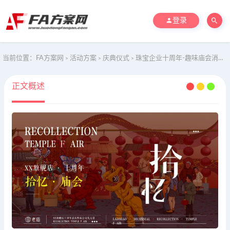
登录
当前位置：
FA方案网
活动方案
庆典仪式
珠宝企业十周年-趣味庙会消费品路演巡展活动策划方案
>
>
>
正文概述