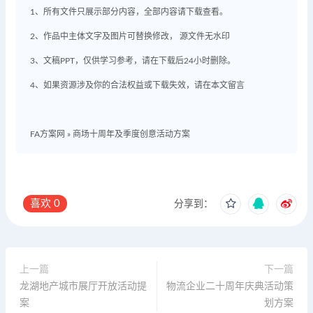
1、所有文件只展示部分内容，全部内容请下载查看。
2、作品中主体文字及图片可替换修改， 源文件无水印
3、文稿PPT，仅供学习参考，请在下载后24小时删除。
4、如果资源涉及你的合法权益或下载失效，请在本文留言
FA方案网
»
商场十周年及季度创意活动方案
喜欢
0
分享到：
上一篇
下一篇
龙湖地产城市展厅开放活动提
物流企业二十周年庆典活动策
案
划方案