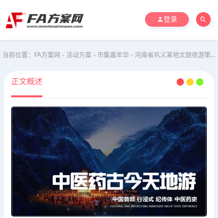
登录
当前位置：
FA方案网
活动方案
市集嘉年华
河南省巩义某地文旅夜游策划方案
>
>
>
正文概述