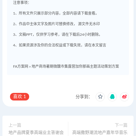
注意事项：
1、所有文件只展示部分内容，全部内容请下载查看。
2、作品中主体文字及图片可替换修改， 源文件无水印
3、文稿PPT，仅供学习参考，请在下载后24小时删除。
4、如果资源涉及你的合法权益或下载失效，请在本文留言
FA方案网
»
地产商场暑期微醺市集露营加你那画主题活动策划方案
喜欢
1
分享到：
上一篇
下一篇
地产品牌夏季高端业主答谢会
高端撒野潮流地产嘉年华音乐