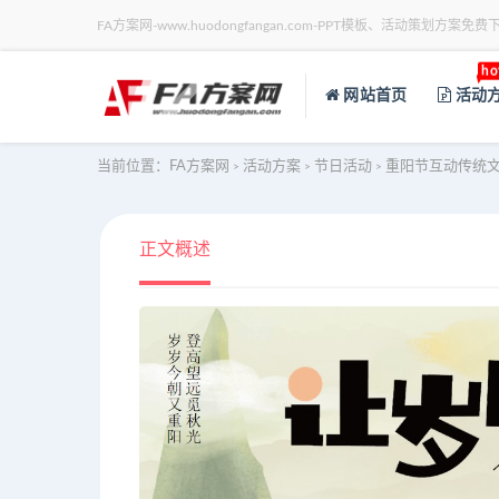
FA方案网-www.huodongfangan.com-PPT模板、活动策划方案免费
ho
网站首页
活动
当前位置：
FA方案网
活动方案
节日活动
重阳节互动传统
>
>
>
正文概述