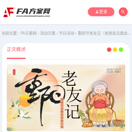
登录
当前位置：
FA方案网
活动方案
节日活动
重阳节老友记（老朋友见面会，重阳游园会，敬老重阳席，长桌宴）
>
>
>
正文概述