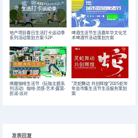
地产项目春日生活打卡运动季
啤酒生活节生活嘉年华文化艺
系列活动策划方案-52P
术啤酒节活动策划方案
唤醒咖啡生活节（玩咖主题系
”灵蛇舞动 共创辉煌“2025蛇年
列活动）咖啡·灵感·艺术·露营·
年会市集生活节生活服务策划
民谣·派对
案
发表回复