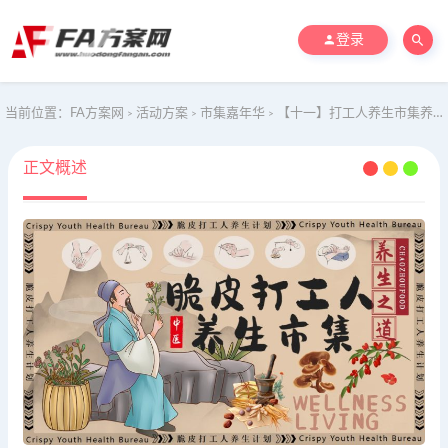
登录
当前位置：
FA方案网
活动方案
市集嘉年华
【十一】打工人养生市集养生中式八段锦地产生活节活动策划方案
>
>
>
正文概述