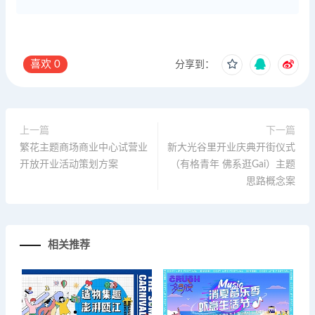
喜欢
0
分享到：
上一篇
下一篇
繁花主题商场商业中心试营业
新大光谷里开业庆典开街仪式
开放开业活动策划方案
（有格青年 佛系逛Gai）主题
思路概念案
相关推荐